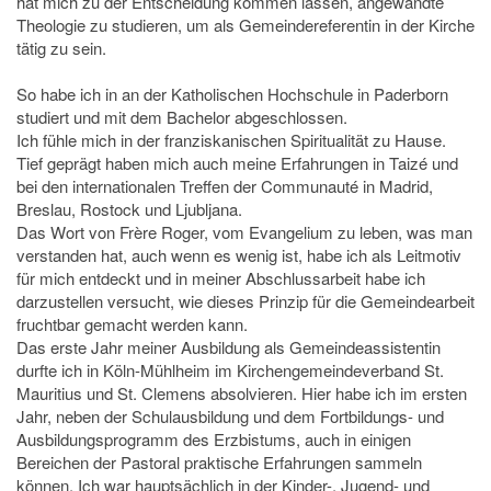
hat mich zu der Entscheidung kommen lassen, angewandte
Theologie zu studieren, um als Gemeindereferentin in der Kirche
tätig zu sein.
So habe ich in an der Katholischen Hochschule in Paderborn
studiert und mit dem Bachelor abgeschlossen.
Ich fühle mich in der franziskanischen Spiritualität zu Hause.
Tief geprägt haben mich auch meine Erfahrungen in Taizé und
bei den internationalen Treffen der Communauté in Madrid,
Breslau, Rostock und Ljubljana.
Das Wort von Frère Roger, vom Evangelium zu leben, was man
verstanden hat, auch wenn es wenig ist, habe ich als Leitmotiv
für mich entdeckt und in meiner Abschlussarbeit habe ich
darzustellen versucht, wie dieses Prinzip für die Gemeindearbeit
fruchtbar gemacht werden kann.
Das erste Jahr meiner Ausbildung als Gemeindeassistentin
durfte ich in Köln-Mühlheim im Kirchengemeindeverband St.
Mauritius und St. Clemens absolvieren. Hier habe ich im ersten
Jahr, neben der Schulausbildung und dem Fortbildungs- und
Ausbildungsprogramm des Erzbistums, auch in einigen
Bereichen der Pastoral praktische Erfahrungen sammeln
können. Ich war hauptsächlich in der Kinder-, Jugend- und