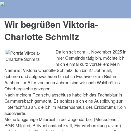
Herzlich Willkommen auf der Homepage der Pfarrei St. Peter
und Paul Ratingen
Wir begrüßen Viktoria-
Charlotte Schmitz
Da ich seit dem 1. November 2025 in
ihrer Gemeinde tätig bin, möchte ich
mich einmal kurz vorstellen: Mein
Name ist Viktoria Charlotte Schmitz. Ich bin 27 Jahre alt,
geboren und aufgewachsen bin ich in Eschweiler im Bistum
Aachen. Im Alter von neun Jahren sind wir nach Waldbröl ins
Oberbergische gezogen.
Nach meinem Realschulabschluss habe ich das Fachabitur in
Gummersbach gemacht. Es schloss sich eine Ausbildung zur
Hotelfachfrau an, die ich im Maternushaus des Erzbistums Köln
absolvierte.
Meine langjährige Mitarbeit in der Jugendarbeit (Messdiener,
PGR-Mitglied, Präventionsfachkraft, Firmvorbereitung u.v.m.)