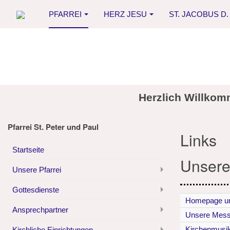
PFARREI
HERZ JESU
ST. JACOBUS D. 
Herzlich Willkom
Pfarrei St. Peter und Paul
Links
Startseite
Unsere
Unsere Pfarrei
Gottesdienste
Homepage un
Ansprechpartner
Unsere Mess
Kirchenmusik 
Kirchliche Einrichtungen