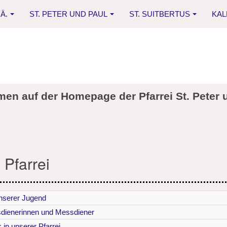
Ä.
ST. PETER UND PAUL
ST. SUITBERTUS
KA
men auf der Homepage der Pfarrei St. Peter 
 Pfarrei
serer Jugend
dienerinnen und Messdiener
in unserer Pfarrei