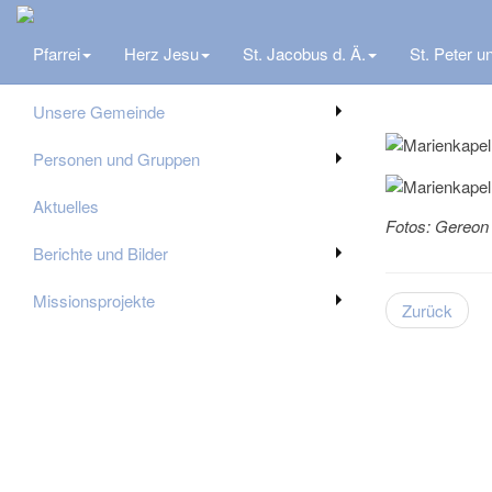
Herzlich Willkommen auf der Homepage der Pfarrei St. Peter und 
Pfarrei
Herz Jesu
St. Jacobus d. Ä.
St. Peter u
Menü Gemeinde St. Suitbertus
Marien
Unsere Gemeinde
Personen und Gruppen
Aktuelles
Fotos: Gereon
Berichte und Bilder
Missionsprojekte
Zurück