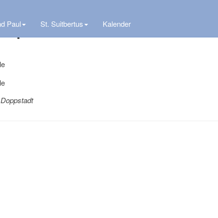
Paul Ratingen
nd Paul
St. Suitbertus
Kalender
kapelle
 Doppstadt